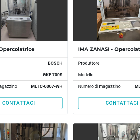
Opercolatrice
IMA ZANASI - Opercolat
BOSCH
Produttore
GKF 700S
Modello
agazzino
MLTC-0007-WH
Numero di magazzino
ML
CONTATTACI
CONTATTACI