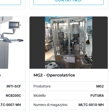
CONTATTACI
e
MG2 - Opercolatrice
INTI-SCF
Produttore
MG2
NCB200C
Modello
FUTURA
TC-0007-WH
Numero di magazzino
MLTC-0010-WH