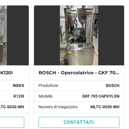
 K120I
BOSCH - Opercolatrice - GKF 705 CAPSYLON
INDEX
Produttore
BOSCH
K120I
Modello
GKF 705 CAPSYLON
TC-0030-WH
Numero di magazzino
MLTC-0030-WH
CONTATTACI