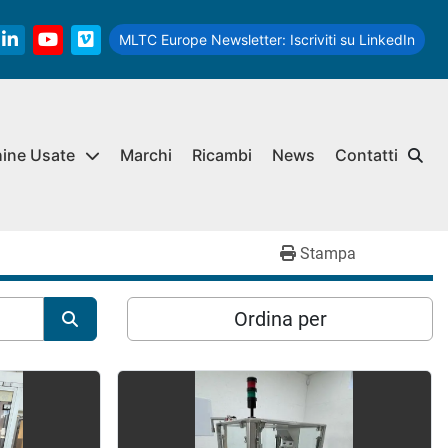
MLTC Europe Newsletter:
Iscriviti su LinkedIn
linkedin
youtube
vimeo
hine Usate
Marchi
Ricambi
News
Contatti
Stampa
Ordina per