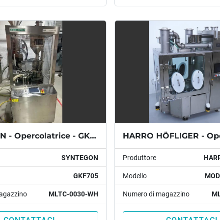
SYNTEGON - Opercolatrice - GKF705
SYNTEGON
Produttore
HAR
GKF705
Modello
MOD
agazzino
MLTC-0030-WH
Numero di magazzino
ML