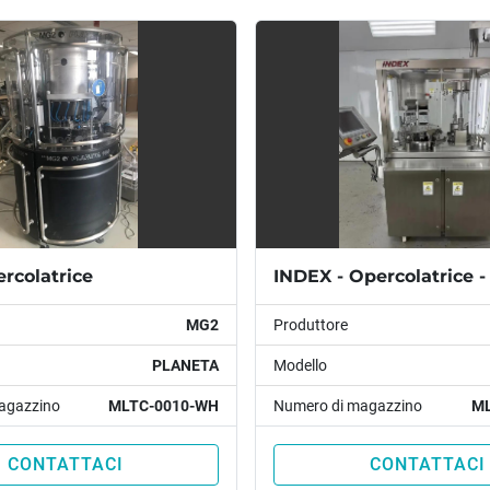
rcolatrice
INDEX - Opercolatrice -
MG2
Produttore
PLANETA
Modello
agazzino
MLTC-0010-WH
Numero di magazzino
ML
CONTATTACI
CONTATTACI