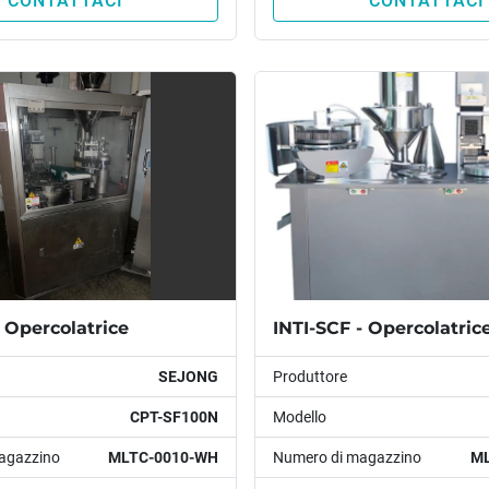
CONTATTACI
CONTATTACI
 Opercolatrice
INTI-SCF - Opercolatric
SEJONG
Produttore
CPT-SF100N
Modello
agazzino
MLTC-0010-WH
Numero di magazzino
ML