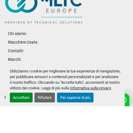
Chi siamo
Macchine Usate
Contatti
Marchi
Ricambi
Utilizziamo i cookie per migliorare la tua esperienza di navigazione,
News
per pubblicare annunci o contenuti personalizzati e per analizzare
il nostro traffico. Cliccando su "Accetta tutto", acconsenti al nostro
Politica sulla privacy
utilizzo dei cookie. Leggi di più sulla
Informativa sulla privacy
.
Personalizza le preferenze sui Cookies
Accettare
Rifiutare
Per saperne di più
linkedin
youtube
vimeo