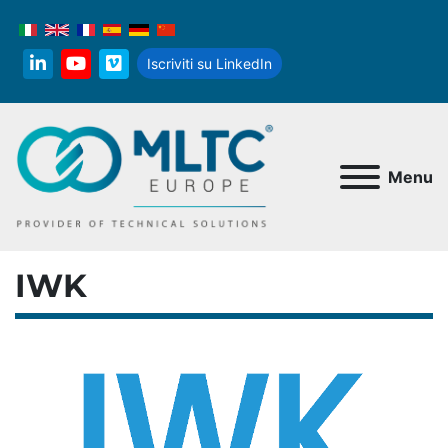
Iscriviti su LinkedIn
linkedin
youtube
vimeo
Menu
IWK