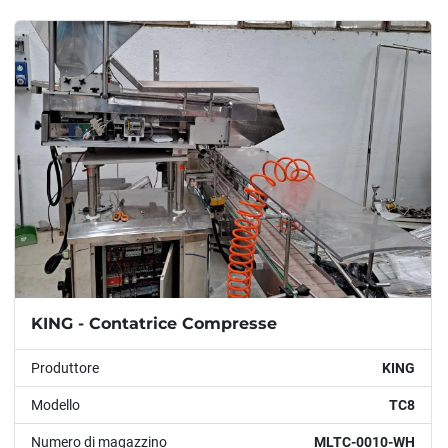
Ordina per
Modello
Condizione
Anno
APPLICARE
CANCELLA
KING - Contatrice Compresse
Produttore
KING
Modello
TC8
Numero di magazzino
MLTC-0010-WH