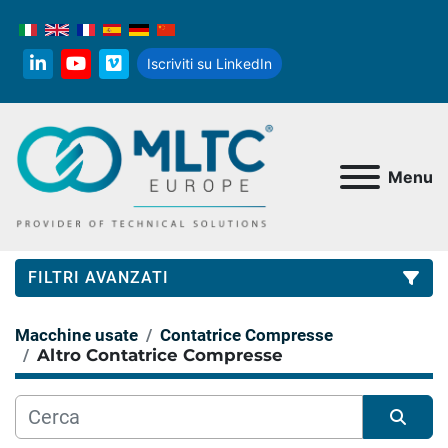
Iscriviti su LinkedIn
linkedin
youtube
vimeo
Menu
FILTRI AVANZATI
Macchine usate
Contatrice Compresse
Categoria
Altro Contatrice Compresse
Produttore