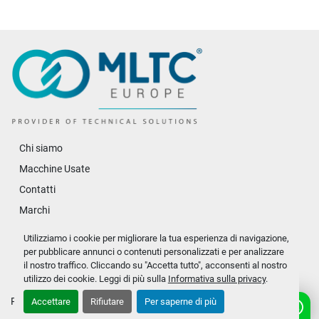
Chi siamo
Macchine Usate
Contatti
Marchi
Ricambi
Utilizziamo i cookie per migliorare la tua esperienza di navigazione,
News
per pubblicare annunci o contenuti personalizzati e per analizzare
il nostro traffico. Cliccando su "Accetta tutto", acconsenti al nostro
Politica sulla privacy
utilizzo dei cookie. Leggi di più sulla
Informativa sulla privacy
.
Personalizza le preferenze sui Cookies
Accettare
Rifiutare
Per saperne di più