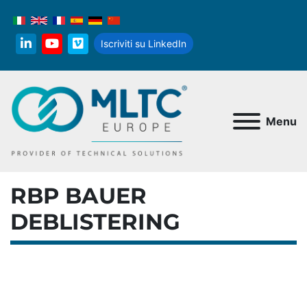
Iscriviti su LinkedIn
linkedin
youtube
vimeo
Menu
RBP BAUER
DEBLISTERING