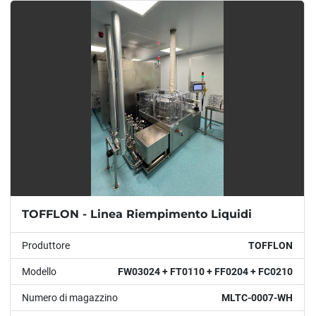
Modello
Condizione
Anno
APPLICARE
CANCELLA
TOFFLON - Linea Riempimento Liquidi
Produttore
TOFFLON
Modello
FW03024 + FT0110 + FF0204 + FC0210
Numero di magazzino
MLTC-0007-WH