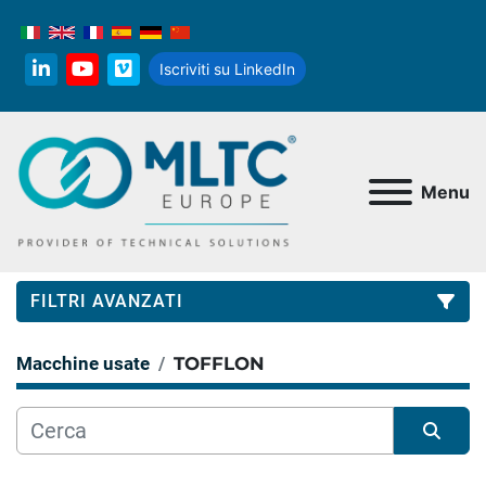
Iscriviti su LinkedIn
linkedin
youtube
vimeo
Menu
FILTRI AVANZATI
Macchine usate
TOFFLON
Categoria
Produttore
Ordina per