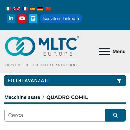
Iscriviti su LinkedIn
linkedin
youtube
vimeo
Menu
FILTRI AVANZATI
Macchine usate
QUADRO COMIL
Categoria
Produttore
Ordina per