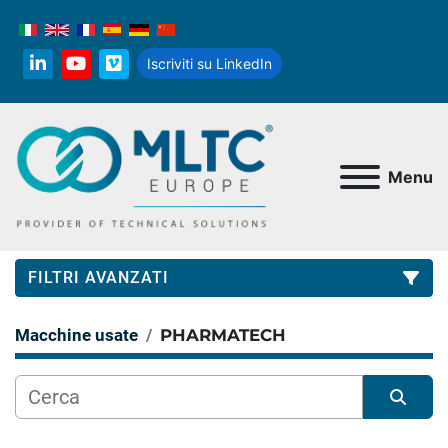
Iscriviti su LinkedIn
linkedin
youtube
vimeo
Menu
FILTRI AVANZATI
Macchine usate
PHARMATECH
Categoria
Produttore
Ordina per