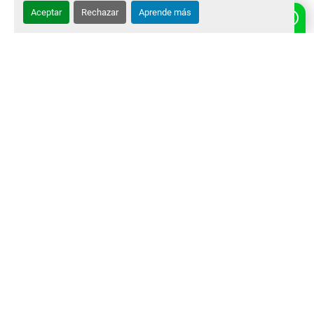
Aceptar
Rechazar
Aprende más
‹
›
Marcas
Contactos
Política de privacidad
Maquinaria Usada
Repuestos
Actualidad