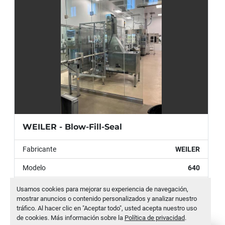
Rendimiento:
 Ciclo de 12,5 segundos / 
14.400 unidades por hora (configuración de 
50 cavidades); hasta 19.200 unidades por 
hora (configuración de 64 cavidades)
WEILER - Blow-Fill-Seal
Fabricante
WEILER
Modelo
640
Número de Stock
MLTC-0002-WH
Usamos cookies para mejorar su experiencia de navegación,
mostrar anuncios o contenido personalizados y analizar nuestro
tráfico. Al hacer clic en "Aceptar todo", usted acepta nuestro uso
CONTÁCTENOS
de cookies. Más información sobre la
Política de privacidad
.