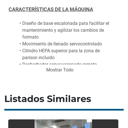
CARACTERÍSTICAS DE LA MÁQUINA
Diseño de base escalonada para facilitar el 
mantenimiento y agilizar los cambios de 
formato
Movimiento de llenado servocontrolado
Cilindro HEPA superior para la zona de 
parison incluido
Desbarbador servoaccionado remoto 
Mostrar Todo
incluido
CARACTERÍSTICAS DE PRODUCCIÓN
Listados Similares
Molde de producción
 de 50 cavidades para 
viales de 2,5 ml con tapón de rosca (de 
LDPE)
Rango de envases:
 de 0,2 ml a 500 ml