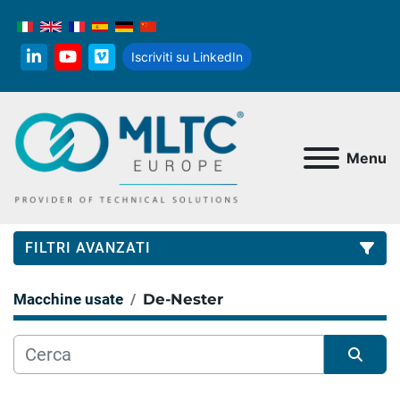
Iscriviti su LinkedIn
linkedin
youtube
vimeo
Menu
FILTRI AVANZATI
Macchine usate
De-Nester
Categoria
Produttore
Ordina per