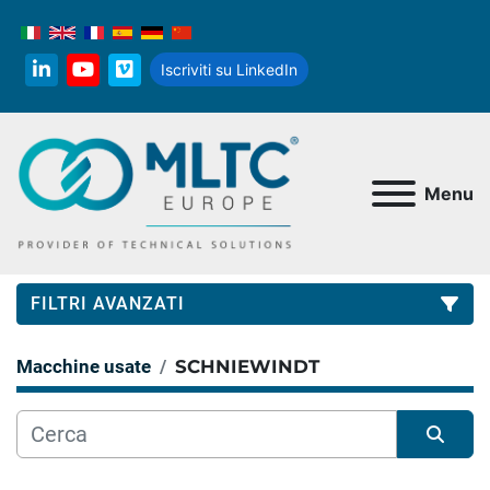
Iscriviti su LinkedIn
linkedin
youtube
vimeo
Menu
FILTRI AVANZATI
Macchine usate
SCHNIEWINDT
Categoria
Produttore
Ordina per