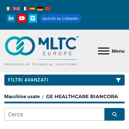
Iscriviti su LinkedIn
linkedin
youtube
vimeo
Menu
FILTRI AVANZATI
Macchine usate
GE HEALTHCARE BIANCORA
Categoria
Produttore
Ordina per