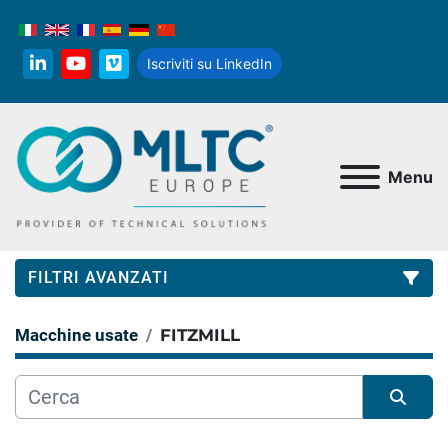
Iscriviti su LinkedIn
linkedin
youtube
vimeo
Menu
FILTRI AVANZATI
Macchine usate
FITZMILL
Categoria
Produttore
Ordina per