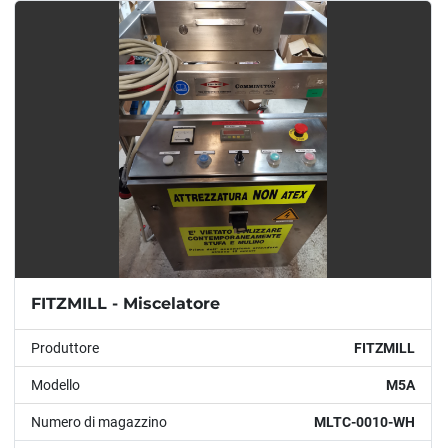
Modello
Condizione
Anno
APPLICARE
CANCELLA
FITZMILL - Miscelatore
Produttore
FITZMILL
Modello
M5A
Numero di magazzino
MLTC-0010-WH