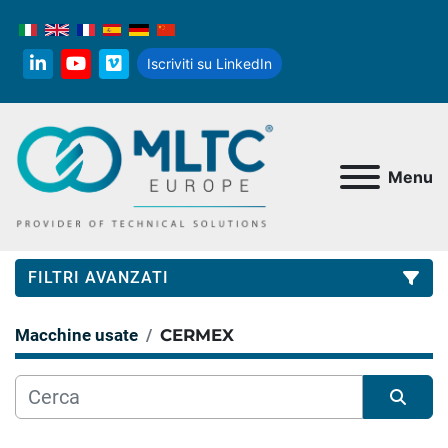
Iscriviti su LinkedIn
linkedin
youtube
vimeo
Menu
FILTRI AVANZATI
Macchine usate
CERMEX
Categoria
Produttore
Ordina per