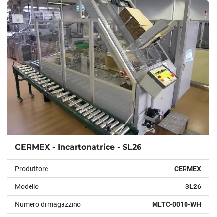
Modello
Condizione
Anno
APPLICARE
CANCELLA
CERMEX - Incartonatrice - SL26
Produttore
CERMEX
Modello
SL26
Numero di magazzino
MLTC-0010-WH