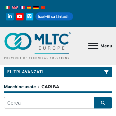
Iscriviti su LinkedIn
linkedin
youtube
vimeo
Menu
FILTRI AVANZATI
Macchine usate
CARIBA
Categoria
Produttore
Ordina per