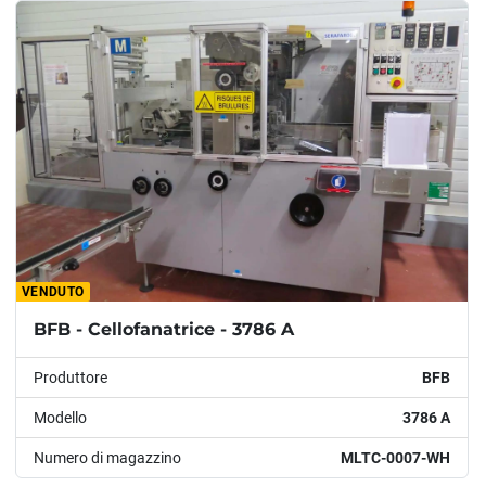
Modello
Condizione
Anno
APPLICARE
CANCELLA
VENDUTO
BFB - Cellofanatrice - 3786 A
Produttore
BFB
Modello
3786 A
Numero di magazzino
MLTC-0007-WH