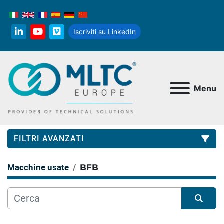
Iscriviti su LinkedIn
linkedin
youtube
vimeo
Menu
FILTRI AVANZATI
Macchine usate
BFB
Categoria
Produttore
Ordina per