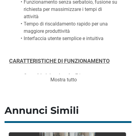
Funzionamento senza serbatoio, fusione su 
richiesta per massimizzare i tempi di 
attività
Tempo di riscaldamento rapido per una 
maggiore produttività
Interfaccia utente semplice e intuitiva
CARATTERISTICHE DI FUNZIONAMENTO
Capacità del serbatoio:
 7 L
Mostra tutto
Tipo di filtro:
 monouso interno-esterno
Intervallo di viscosità:
 da 800 a 10.000 cP
Intervallo con prestazioni ridotte: 
da 1 a 
Annunci Simili
800 cP e da 10.000 a 30.000 cP
Porte per tubo flessibile:
 9