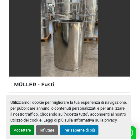
TEMPERATURA
Sezione di fusione: 
da 40 a 204 °C (da 100 
a 400 °F)
Tubo flessibile e applicatori: 
da 40 a 230 
°C (da 100 a 450 °F)
Intervallo di temperatura ambiente:
 da -5 a 
50 °C (da 23 a 122 °F)
Stabilità del controllo della temperatura: 
±0,5 °C (1 °F)
MÜLLER - Fusti
CONSUMO ENERGETICO
Produttore
MÜLLER
Utilizziamo i cookie per migliorare la tua esperienza di navigazione,
per pubblicare annunci o contenuti personalizzati e per analizzare
Modello
200 L
Massima potenza per modulo di 
il nostro traffico. Cliccando su "Accetta tutto", acconsenti al nostro
alimentazione: 
2000 W
utilizzo dei cookie. Leggi di più sulla
Informativa sulla privacy
.
Numero di magazzino
MLTC-0007-WH
Potenza massima per coppia: 
1200 W
Accettare
Rifiutare
Per saperne di più
Potenza massima per canale: 
1000 W
CONTATTACI