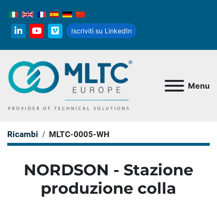
Iscriviti su LinkedIn
linkedin
youtube
vimeo
Menu
Ricambi
MLTC-0005-WH
NORDSON - Stazione
produzione colla