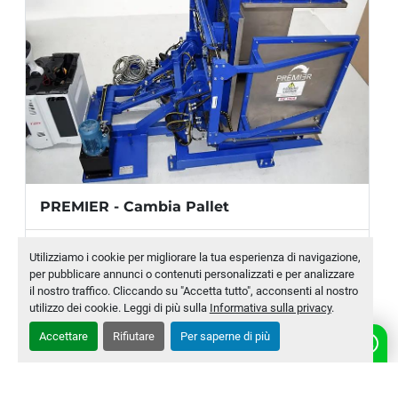
PREMIER - Cambia Pallet
Produttore
PREMIER
Utilizziamo i cookie per migliorare la tua esperienza di navigazione,
per pubblicare annunci o contenuti personalizzati e per analizzare
Modello
PC
il nostro traffico. Cliccando su "Accetta tutto", acconsenti al nostro
utilizzo dei cookie. Leggi di più sulla
Informativa sulla privacy
.
Numero di magazzino
MLTC-0005-WH
Accettare
Rifiutare
Per saperne di più
CONTATTACI