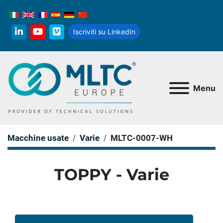
Iscriviti su LinkedIn
linkedin
youtube
vimeo
Menu
Macchine usate
Varie
MLTC-0007-WH
TOPPY - Varie