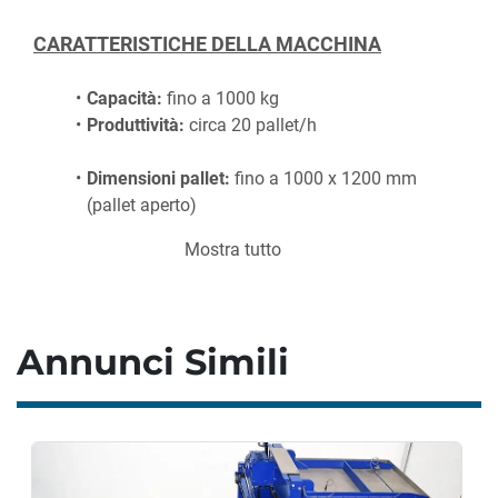
CARATTERISTICHE DELLA MACCHINA
Capacità:
 fino a 1000 kg
Produttività:
 circa 20 pallet/h
Dimensioni pallet:
 fino a 1000 x 1200 mm 
(pallet aperto)
Mostra tutto
DIMENSIONI
Peso (senza batteria di trazione):
 780 kg
Annunci Simili
CONSUMO ENERGETICO
Batteria di trazione: 
24 V