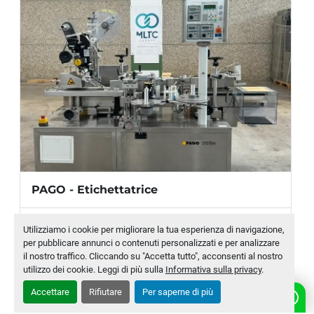
Pressione pneumatica:
 6 bar
DIMENSIONI
Dimensioni:
 2200 x 1300 x 1400 mm
Peso: 
300 kg (circa)
PAGO - Etichettatrice
Produttore
PAGO
Utilizziamo i cookie per migliorare la tua esperienza di navigazione,
per pubblicare annunci o contenuti personalizzati e per analizzare
Modello
SYSTEM 214/221
il nostro traffico. Cliccando su "Accetta tutto", acconsenti al nostro
utilizzo dei cookie. Leggi di più sulla
Informativa sulla privacy
.
Numero di magazzino
MLTC-0007-WH
Accettare
Rifiutare
Per saperne di più
CONTATTACI