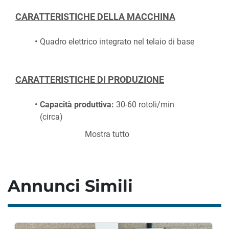
CARATTERISTICHE DELLA MACCHINA
Quadro elettrico integrato nel telaio di base
CARATTERISTICHE DI PRODUZIONE
Capacità produttiva:
 30-60 rotoli/min 
(circa)
Mostra tutto
Diametro interno rotoli etichette:
 76 mm
Diametro esterno rotoli etichette:
 280 mm
Annunci Simili
CONSUMO ENERGETICO
Tensione:
 400 V 50 Hz 3
Corrente nominale:
 1,2 A