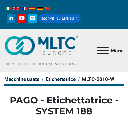
Iscriviti su LinkedIn
linkedin
youtube
vimeo
Menu
Macchine usate
Etichettatrice
MLTC-0010-WH
PAGO - Etichettatrice -
SYSTEM 188