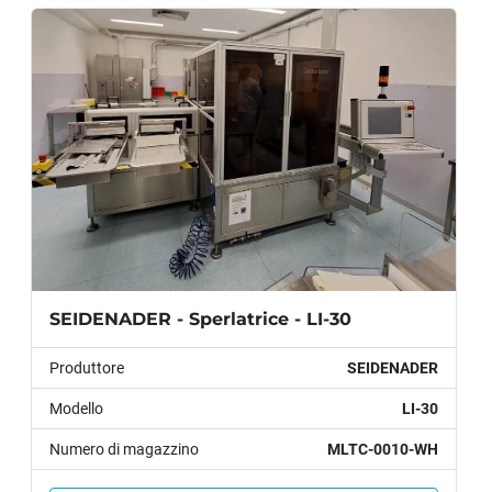
(1 di riserva)
Vari ricambi, incluso un 
PLC di ricambio 
completo
PRODUZIONE
Produzione: 
fino a 24.000 unità/ora
Contenuto siringa:
 1 ml
DIMENSIONI
SEIDENADER - Sperlatrice - LI-30
Dimensioni (mm):
 4100 x 2500 x 2100 
Produttore
SEIDENADER
circa
Modello
LI-30
Peso (kg)
: 3500 circa
Numero di magazzino
MLTC-0010-WH