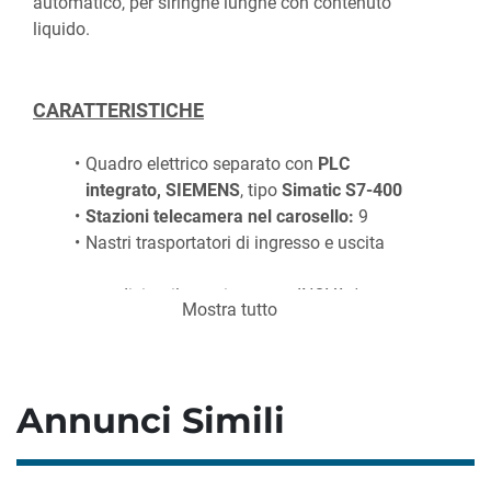
automatico, per siringhe lunghe con contenuto 
liquido.
CARATTERISTICHE
Quadro elettrico separato con 
PLC 
integrato, SIEMENS
, tipo 
Simatic S7-400
Stazioni telecamera nel carosello:
 9
Nastri trasportatori di ingresso e uscita
con disimpilatore integrato INOVA / 
Mostra tutto
OPTIMA, tipo SH 250
con rielaboratore integrato INOVA / 
OPTIMA, tipo TR 240
con etichettatrice integrata INOVA / 
Annunci Simili
OPTIMA, tipo ESK 2411
2 set
 completi per siringhe lunghe da 1 ml 