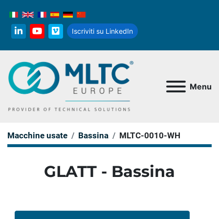
Iscriviti su LinkedIn
linkedin
youtube
vimeo
Menu
Macchine usate
Bassina
MLTC-0010-WH
GLATT - Bassina