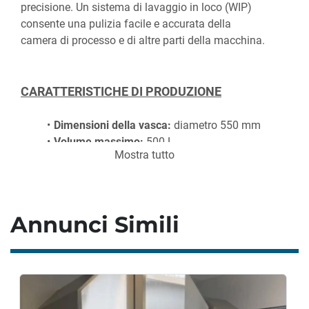
precisione. Un sistema di lavaggio in loco (WIP) 
consente una pulizia facile e accurata della 
camera di processo e di altre parti della macchina.
CARATTERISTICHE DI PRODUZIONE
Dimensioni della vasca:
 diametro 550 mm
Volume massimo: 
500 L
Mostra tutto
Capacità massima di lavoro (con densità di 
0,8 Kg/L):
 400 Kg
Annunci Simili
CONSUMO ENERGETICO
Tensione di controllo:
 230 V CA (+/- 5%)
Potenza di collegamento:
 circa 67 kW
Frequenza:
 50 Hz