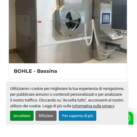
Portata d'aria totale: 
7800 m³/h
Pressione aria compressa:
 6 bar (g)
Consumo di aria compressa (sistema di 
spruzzatura): 
150 m³/h
Consumo totale di vapore: 
562 kg/h
Pressione vapore:
 4,2 bar (g)
BOHLE - Bassina
Produttore
BOHLE
Utilizziamo i cookie per migliorare la tua esperienza di navigazione,
per pubblicare annunci o contenuti personalizzati e per analizzare
Modello
BFC600
il nostro traffico. Cliccando su "Accetta tutto", acconsenti al nostro
utilizzo dei cookie. Leggi di più sulla
Informativa sulla privacy
.
Numero di magazzino
MLTC-0007-WH
Accettare
Rifiutare
Per saperne di più
CONTATTACI