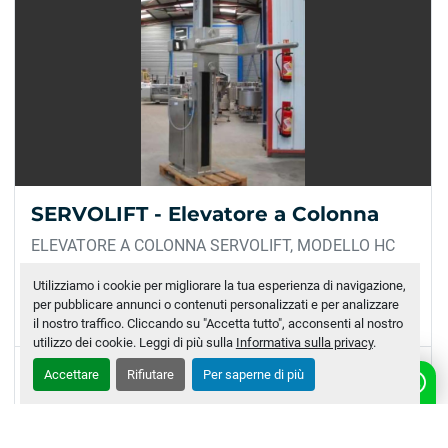
SERVOLIFT - Elevatore a Colonna
ELEVATORE A COLONNA SERVOLIFT, MODELLO HC
Anno di costruzione: 2007 Sollevatore verticale in
Utilizziamo i cookie per migliorare la tua esperienza di navigazione,
acciaio inox. Utilizzabile per cisterne, bidoni, tramogge
per pubblicare annunci o contenuti personalizzati e per analizzare
e altri oggetti simili. CARATTERISTICHE MAC...
il nostro traffico. Cliccando su "Accetta tutto", acconsenti al nostro
utilizzo dei cookie. Leggi di più sulla
Informativa sulla privacy
.
Accettare
Rifiutare
Per saperne di più
CONTATTACI
MAGGIORI INFORMAZIONI