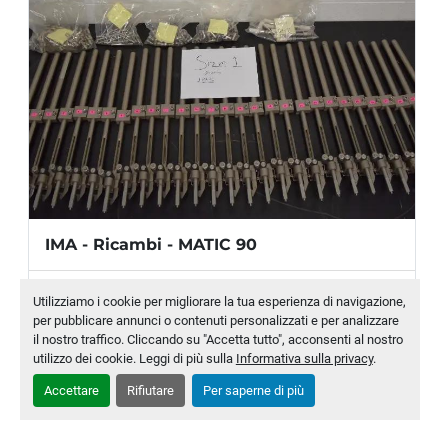
IMA - Ricambi - MATIC 90
Produttore
IMA
Utilizziamo i cookie per migliorare la tua esperienza di navigazione,
per pubblicare annunci o contenuti personalizzati e per analizzare
Modello
MATIC 90
il nostro traffico. Cliccando su "Accetta tutto", acconsenti al nostro
utilizzo dei cookie. Leggi di più sulla
Informativa sulla privacy
.
Numero di magazzino
MLTC-0030-WH
Accettare
Rifiutare
Per saperne di più
CONTATTACI