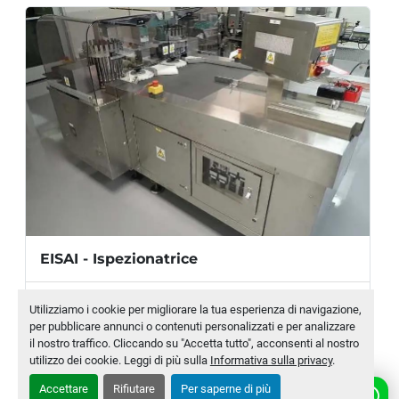
per cartucce:
 con diametro 8,65x 63 mm e 
diametro 8,65 x 76 mm
CONSUMO ENERGETICO
Elettricità:
 400 V, 50/60 Hz, trifase
Potenza:
 8 kW
Aria compressa:
 5 bar
DIMENSIONI
EISAI - Ispezionatrice
Produttore
EISAI
Ingombro a terra: 
2400 x 2600 mm (circa)
Utilizziamo i cookie per migliorare la tua esperienza di navigazione,
Altezza:
 2440 mm (circa)
per pubblicare annunci o contenuti personalizzati e per analizzare
Modello
AIM 587-2
Peso netto:
 2800 kg (circa)
il nostro traffico. Cliccando su "Accetta tutto", acconsenti al nostro
utilizzo dei cookie. Leggi di più sulla
Informativa sulla privacy
.
Numero di magazzino
MLTC-0010-WH
Accettare
Rifiutare
Per saperne di più