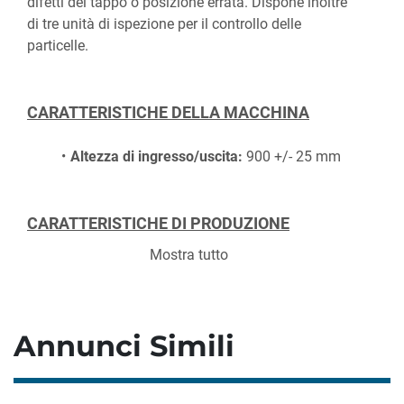
difetti del tappo o posizione errata. Dispone inoltre 
di tre unità di ispezione per il controllo delle 
particelle.
CARATTERISTICHE DELLA MACCHINA
Altezza di ingresso/uscita:
 900 +/- 25 mm
CARATTERISTICHE DI PRODUZIONE
Mostra tutto
Produzione:
 fino a 400 cartucce/min
FORMATI DISPONIBILI
Annunci Simili
per contenitori:
 con diametro da 8 a 52 mm 
e altezza fino a 150 mm