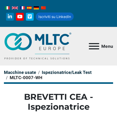
Iscriviti su LinkedIn
linkedin
youtube
vimeo
Menu
Macchine usate
Ispezionatrice/Leak Test
MLTC-0007-WH
BREVETTI CEA -
Ispezionatrice