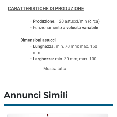
CARATTERISTICHE DI PRODUZIONE
Produzione:
 120 astucci/min (circa)
Funzionamento a 
velocità variabile
Dimensioni astucci
Lunghezza:
 min. 70 mm; max. 150 
mm
Larghezza:
 min. 30 mm; max. 100 
mm
Mostra tutto
Altezza:
 min. 15 mm; max. 85 mm
CONSUMO ENERGETICO
Annunci Simili
Tensione nominale: 
3/N/PE - AG 
400 V - 50 HZ
Corrente nominale:
 7 A