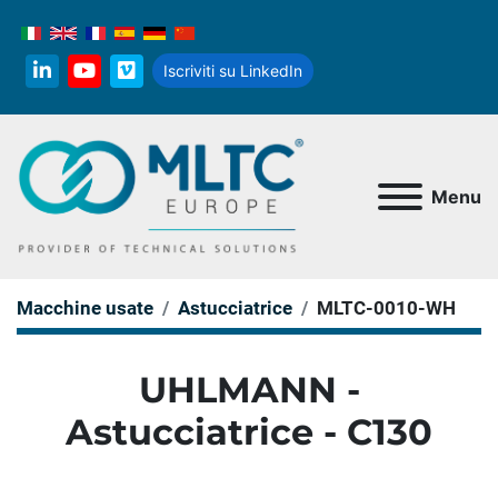
Iscriviti su LinkedIn
linkedin
youtube
vimeo
Menu
Macchine usate
Astucciatrice
MLTC-0010-WH
UHLMANN -
Astucciatrice - C130