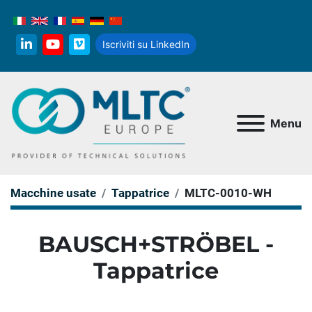
Iscriviti su LinkedIn
linkedin
youtube
vimeo
Menu
Macchine usate
Tappatrice
MLTC-0010-WH
BAUSCH+STRÖBEL -
Tappatrice