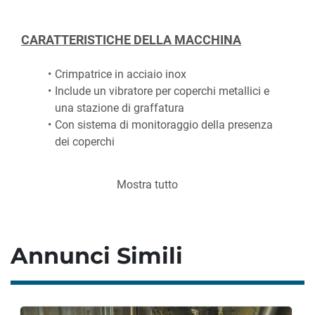
CARATTERISTICHE DELLA MACCHINA
Crimpatrice in acciaio inox
Include un vibratore per coperchi metallici e 
una stazione di graffatura
Con sistema di monitoraggio della presenza 
dei coperchi
Mostra tutto
CARATTERISTICHE DI PRODUZIONE
Produzione: 
300 flaconi/h
Produzione massima possibile:
 max. 3.500 
Annunci Simili
flaconi/h (a seconda del prodotto)
Capacità flaconi: 
16-45 mm
Altezza: 
25-80 mm