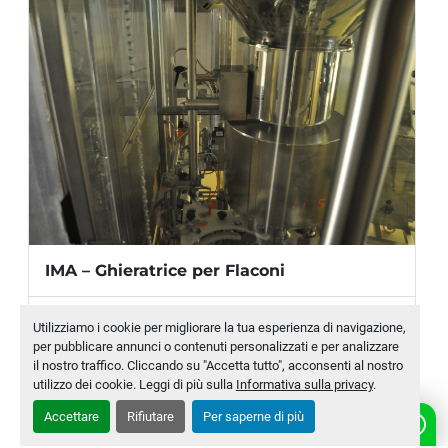
IMA – Ghieratrice per Flaconi
Produttore
IMA
Utilizziamo i cookie per migliorare la tua esperienza di navigazione,
per pubblicare annunci o contenuti personalizzati e per analizzare
Modello
ALU 400
il nostro traffico. Cliccando su "Accetta tutto", acconsenti al nostro
utilizzo dei cookie. Leggi di più sulla
Informativa sulla privacy
.
Numero di magazzino
MLTC-0010-WH
Accettare
Rifiutare
Per saperne di più
CONTATTACI