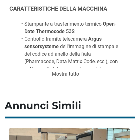
CARATTERISTICHE DELLA MACCHINA
Stampante a trasferimento termico 
Open-
Date Thermocode 53S
Controllo tramite telecamera 
Argus 
sensorsysteme
 dell'immagine di stampa e 
del codice ad anello della fiala 
(Pharmacode, Data Matrix Code, ecc.), con 
software di elaborazione immagini 
Mostra tutto
AVS.NET
Siemens SIMATIC S7-300
Annunci Simili
CARATTERISTICHE DI PRODUZIONE
Produzione:
 fino a 18.000 pezzi/ora (a 
seconda dell'etichetta e delle dimensioni 
dell'oggetto)