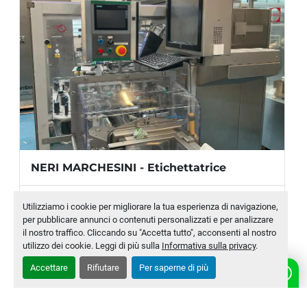
Parti di formato disponibili:
 per fiale DIN da 
1 + 2 ml (Ø 10,75 mm), 3 ml (Ø 12,75 mm), 
5 ml (Ø 14,75 mm) e 10 ml (Ø 17,75 mm)
NERI MARCHESINI - Etichettatrice
Produttore
NERI MARCHESINI
Utilizziamo i cookie per migliorare la tua esperienza di navigazione,
per pubblicare annunci o contenuti personalizzati e per analizzare
Modello
BL400VTE-TT
il nostro traffico. Cliccando su "Accetta tutto", acconsenti al nostro
utilizzo dei cookie. Leggi di più sulla
Informativa sulla privacy
.
Numero di magazzino
MLTC-0010-WH
Accettare
Rifiutare
Per saperne di più
CONTATTACI