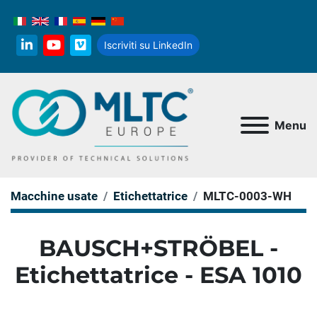
Iscriviti su LinkedIn
linkedin
youtube
vimeo
Menu
Macchine usate
Etichettatrice
MLTC-0003-WH
BAUSCH+STRÖBEL -
Etichettatrice - ESA 1010