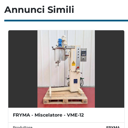
Annunci Simili
FRYMA - Miscelatore - VME-12
Produttore
FRYMA