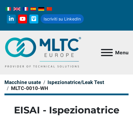
Iscriviti su LinkedIn
linkedin
youtube
vimeo
Menu
Macchine usate
Ispezionatrice/Leak Test
MLTC-0010-WH
EISAI - Ispezionatrice