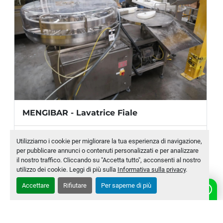
MENGIBAR - Lavatrice Fiale
Produttore
MENGIBAR
Utilizziamo i cookie per migliorare la tua esperienza di navigazione,
per pubblicare annunci o contenuti personalizzati e per analizzare
Modello
MRW 400
il nostro traffico. Cliccando su "Accetta tutto", acconsenti al nostro
utilizzo dei cookie. Leggi di più sulla
Informativa sulla privacy
.
Numero di magazzino
MLTC-0010-WH
Accettare
Rifiutare
Per saperne di più
CONTATTACI