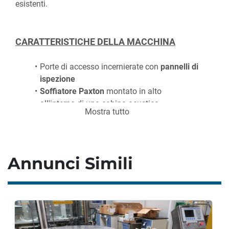
esistenti.
CARATTERISTICHE DELLA MACCHINA
Porte di accesso incernierate con 
pannelli di 
ispezione
Soffiatore Paxton
 montato in alto 
all'interno di una cabina acustica
Mostra tutto
Dispositivo di asciugatura
 tappi/colli 
appositamente progettato
Sistema di montaggio e regolazione 
integrato
 per un posizionamento rapido e 
Annunci Simili
preciso delle lame d'aria