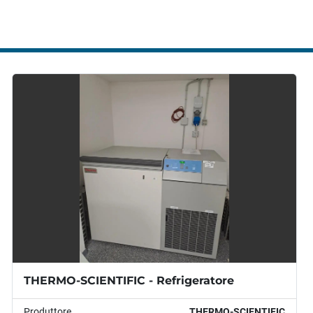
CONSUMO EN
Uscita:
 4-
Requisiti e
Tipo di sp
DIMENSIONI
Dimension
Dimension
Peso di s
THERMO-SCIENTIFIC - Refrigeratore
Produttore
THERMO-SCIENTIFIC