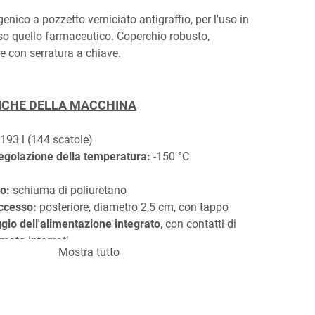
enico a pozzetto verniciato antigraffio, per l'uso in 
luso quello farmaceutico. Coperchio robusto, 
e con serratura a chiave.
ICHE DELLA MACCHINA
 
193 l (144 scatole)
regolazione della temperatura:
 -150 °C
o:
 schiuma di poliuretano
accesso:
 posteriore, diametro 2,5 cm, con tappo
gio dell'alimentazione integrato
, con contatti di 
moto integrati
Mostra tutto
to: 
manuale
della temperatura: 
controller digitale con display a 
le con 
Smart View