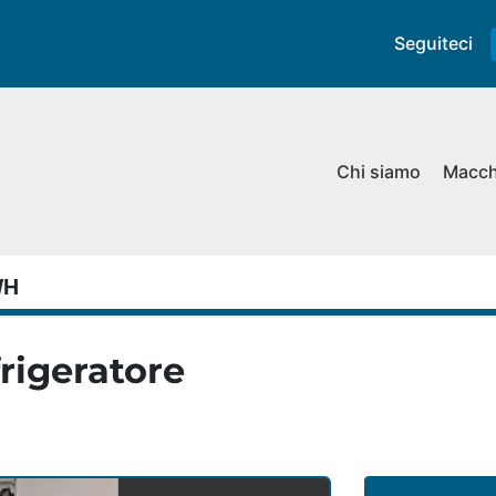
Seguiteci
Chi siamo
Macc
WH
rigeratore