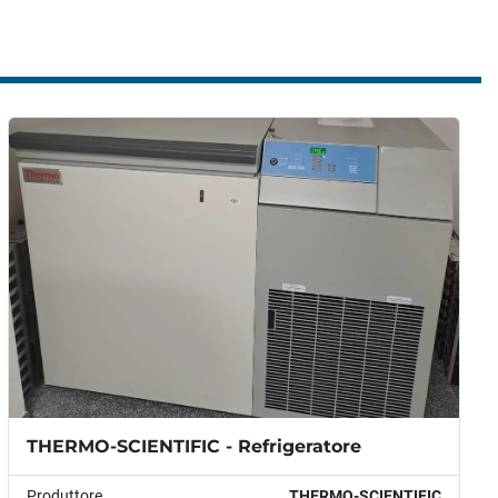
ERGETICO
20 mA, contatti puliti - standard
lettrici:
 208/230 V, 50 Hz, monofase, 23 A
ina elettrica:
 6P
i esterne:
 108,6 x 73,7 x 147,4 cm
i interne:
 67,4 x 19 x 23,5 cm 48,3 x 59,7 cm)
pedizione: 
374 kg
THERMO-SCIENTIFIC - Refrigeratore
Produttore
THERMO-SCIENTIFIC