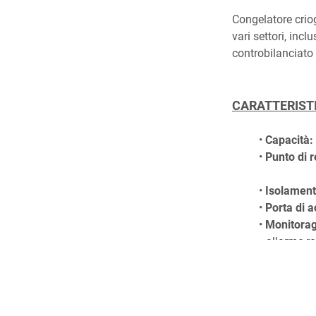
Congelatore criog
vari settori, inc
controbilanciato 
CARATTERIST
Capacità:
Punto di 
Isolament
Porta di 
Monitorag
allarme re
Sbrinamen
Controllo 
LED
Compatibi