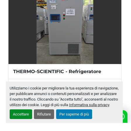
Consumo energetico:
 5 kW/24h
THERMO-SCIENTIFIC - Refrigeratore
Produttore
THERMO-SCIENTIFIC
Utilizziamo i cookie per migliorare la tua esperienza di navigazione,
per pubblicare annunci o contenuti personalizzati e per analizzare
Modello
TSX70086V
il nostro traffico. Cliccando su "Accetta tutto", acconsenti al nostro
utilizzo dei cookie. Leggi di più sulla
Informativa sulla privacy
.
Numero di magazzino
MLTC-0020-WH
Accettare
Rifiutare
Per saperne di più
CONTATTACI