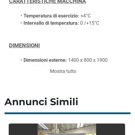
CARATTERISTICHE MACCHINA
Temperatura di esercizio:
 +4°C
Intervallo di temperatura:
 0 /+15°C
DIMENSIONI
Dimensioni esterne: 
1400 x 800 x 1900 
mm (circa)
Mostra tutto
Dimensioni interne: 
100 x 600 x 1500 mm 
(circa)
Volume interno:
 1400 l
Annunci Simili
CONSUMO ENERGETICO
Alimentazione:
 230 V
Consumo massimo di corrente: 
5 A