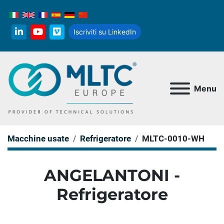
Iscriviti su LinkedIn
linkedin
youtube
vimeo
Menu
Macchine usate
Refrigeratore
MLTC-0010-WH
ANGELANTONI -
Refrigeratore