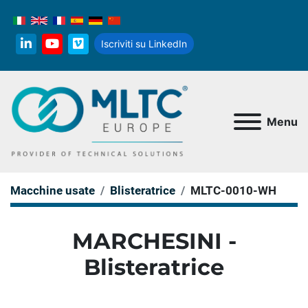
Iscriviti su LinkedIn
linkedin
youtube
vimeo
Menu
Macchine usate
Blisteratrice
MLTC-0010-WH
MARCHESINI -
Blisteratrice