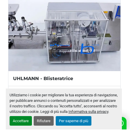
CARATTERISTICHE DI PRODUZIONE
Produzione:
 48.000 siringhe/h (max)
Profondità massima di formatura:
 42 mm
Velocità meccanica di 
formatura/saldatura: 
8-50 cicli/min
Velocità meccanica di taglio standard: 
8-50 
cicli/min
UHLMANN - Blisteratrice
Area massima di formatura: 
Larghezza 
film: 254 mm (max); Indice film: 320 mm
Produttore
UHLMANN
Utilizziamo i cookie per migliorare la tua esperienza di navigazione,
Area massima di fustellatura: 
Larghezza 
per pubblicare annunci o contenuti personalizzati e per analizzare
Modello
B1240
film 248 mm; Indice film: 310 mm
il nostro traffico. Cliccando su "Accetta tutto", acconsenti al nostro
utilizzo dei cookie. Leggi di più sulla
Informativa sulla privacy
.
Numero di magazzino
MLTC-0005-WH
Accettare
Rifiutare
Per saperne di più
CONSUMO ENERGETICO
CONTATTACI