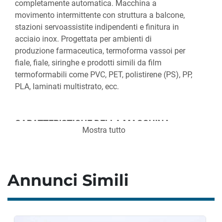
completamente automatica. Macchina a 
movimento intermittente con struttura a balcone, 
stazioni servoassistite indipendenti e finitura in 
acciaio inox. Progettata per ambienti di 
produzione farmaceutica, termoforma vassoi per 
fiale, fiale, siringhe e prodotti simili da film 
termoformabili come PVC, PET, polistirene (PS), PP, 
PLA, laminati multistrato, ecc.
CARATTERISTICHE DELLA MACCHINA
Mostra tutto
Controllata da PC
Struttura modulare
Cambio formato senza utensili
Annunci Simili
Stazioni macchina servoassistite 
indipendenti
HMI Robomaster integrato per il pick-and-
place dei prodotti