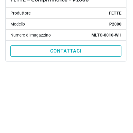
Aria comp
Produttore
FETTE
Modello
P2000
DIMENSIONI
Numero di magazzino
MLTC-0010-WH
Peso:
 3.5
CONTATTACI
‹
›
hine Usate
Marchi
Ricambi
News
Contatti
Personalizza 
Cookies
Politica sulla privacy