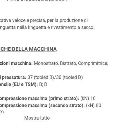
ativa veloce e precisa, per la produzione di 
guetta nella linguetta e rivestimento a secco.
ICHE DELLA MACCHINA
zioni macchina:
 Monostrato, Bistrato, Comprimitrice, 
i pressatura:
 37 (tooled B)/30 (tooled D) 
ensile (EU e TSM): 
B; D
compressione massima (primo strato):
 (kN) 10
compressione massima (secondo strato):
 (kN) 80 
D)
Mostra tutto
ICHE DI PRODUZIONE