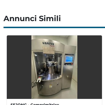
Annunci Simili
Utilizziamo i cookie per migliorare la tua esperienza di navigazione,
per pubblicare annunci o contenuti personalizzati e per analizzare
il nostro traffico. Cliccando su "Accetta tutto", acconsenti al nostro
utilizzo dei cookie. Leggi di più sulla
Informativa sulla privacy
.
Accettare
Rifiutare
Per saperne di più
SEJONG - Comprimitrice