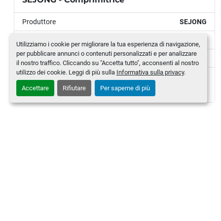
Produttore
SEJONG
Modello
VANTIX P420 S
Numero di magazzino
MLTC-0007-WH
CONTATTACI
Chi siamo
Macc