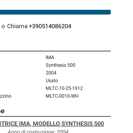
CONTATTACI
o
Chiama
+390514086204
e
IMA
Synthesis 500
2004
Usato
MLTC-10-25-1912
zzino
MLTC-0010-WH
ne
TRICE IMA, MODELLO SYNTHESIS 500
Anno di costruzione: 2004