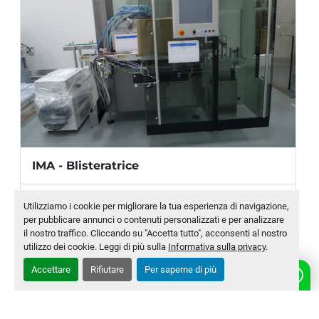
IMA - Blisteratrice
Produttore
IMA
Utilizziamo i cookie per migliorare la tua esperienza di navigazione,
per pubblicare annunci o contenuti personalizzati e per analizzare
Modello
P.O.D.
il nostro traffico. Cliccando su "Accetta tutto", acconsenti al nostro
utilizzo dei cookie. Leggi di più sulla
Informativa sulla privacy
.
Numero di magazzino
MLTC-0010-WH
Accettare
Rifiutare
Per saperne di più
CONTATTACI