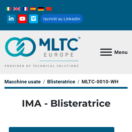
Iscriviti su LinkedIn
linkedin
youtube
vimeo
Menu
Macchine usate
Blisteratrice
MLTC-0010-WH
IMA - Blisteratrice