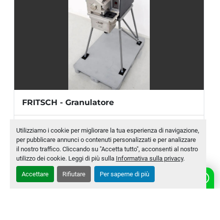
Motore:
 4 kW 400 Volt
DIMENSIONI
Dimensioni: 
170 x 125 x 180 cm
FRITSCH - Granulatore
Produttore
FRITSCH
Utilizziamo i cookie per migliorare la tua esperienza di navigazione,
per pubblicare annunci o contenuti personalizzati e per analizzare
Modello
PULVERISETTE 25
il nostro traffico. Cliccando su "Accetta tutto", acconsenti al nostro
utilizzo dei cookie. Leggi di più sulla
Informativa sulla privacy
.
Numero di magazzino
MLTC-0005-WH
Accettare
Rifiutare
Per saperne di più
CONTATTACI
‹
›