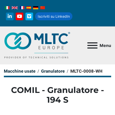
Iscriviti su LinkedIn
linkedin
youtube
vimeo
Menu
Macchine usate
Granulatore
MLTC-0008-WH
COMIL - Granulatore -
194 S