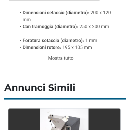
Dimensioni setaccio (diametro):
 200 x 120 
mm
Con tramoggia (diametro):
 250 x 200 mm
Foratura setaccio (diametro):
 1 mm
Dimensioni rotore:
 195 x 105 mm
Mostra tutto
CARATTERISTICHE DI PRODUZIONE
Portata massima:
 1.500 kg/h (circa, a 
Annunci Simili
seconda delle caratteristiche del prodotto e 
del setaccio utilizzato)
CONSUMO ENERGETICO