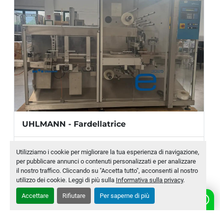
Produzione
: 50 pezzi/minuto (max)
Gamma di formati:
 L 45 – 300 / P 40 – 225 
/ A 16 – 96 mm
Materiale di confezionamento:
 PP e carta 
patinata inferiore a 30 micron
Larghezza film: 
50-420 mm
Diametro bobina:
 320 mm (max)
UHLMANN - Fardellatrice
Produttore
UHLMANN
Utilizziamo i cookie per migliorare la tua esperienza di navigazione,
per pubblicare annunci o contenuti personalizzati e per analizzare
Modello
E 3025
il nostro traffico. Cliccando su "Accetta tutto", acconsenti al nostro
utilizzo dei cookie. Leggi di più sulla
Informativa sulla privacy
.
Numero di magazzino
MLTC-0007-WH
Accettare
Rifiutare
Per saperne di più
CONTATTACI