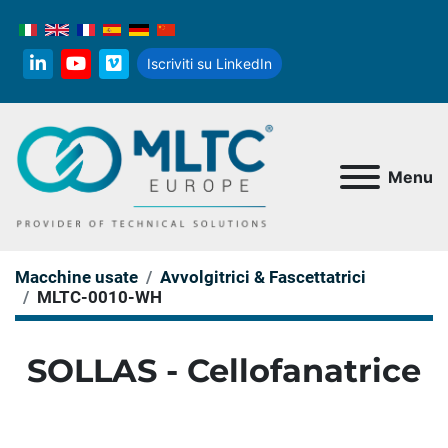
Iscriviti su LinkedIn
linkedin
youtube
vimeo
Menu
Macchine usate
Avvolgitrici & Fascettatrici
MLTC-0010-WH
SOLLAS - Cellofanatrice