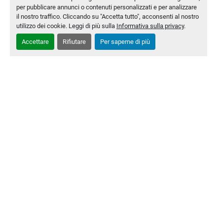
per pubblicare annunci o contenuti personalizzati e per analizzare
Modello
2100 L
il nostro traffico. Cliccando su "Accetta tutto", acconsenti al nostro
utilizzo dei cookie. Leggi di più sulla
Informativa sulla privacy
.
Numero di magazzino
MLTC-0007-WH
Accettare
Rifiutare
Per saperne di più
CONTATTACI
‹
›
Chi siamo