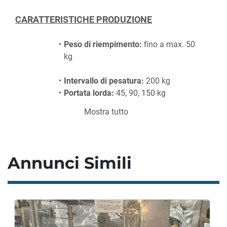
CARATTERISTICHE PRODUZIONE
Peso di riempimento:
 fino a max. 50 
kg
Intervallo di pesatura:
 200 kg
Portata lorda:
 45, 90, 150 kg
Mostra tutto
Intervallo temperatura
Temperatura ambiente:
 da 0 a 
40,5°C
Annunci Simili
DIMENSIONI
Peso:
 500 kg (ca)
Dimensioni:
 1.400 x 1.000 x 3.400 