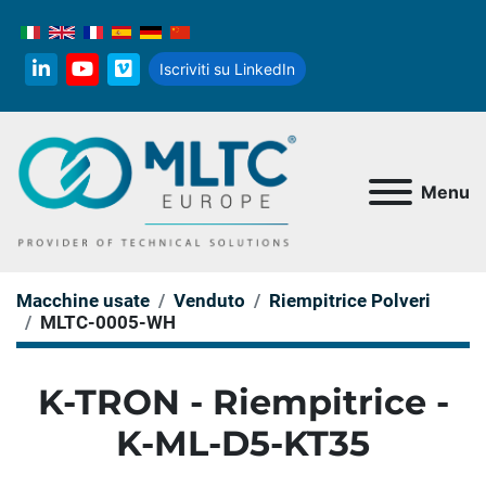
Iscriviti su LinkedIn
linkedin
youtube
vimeo
Menu
Macchine usate
Venduto
Riempitrice Polveri
MLTC-0005-WH
K-TRON - Riempitrice -
K-ML-D5-KT35