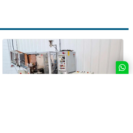
tubi:
 10 - 50 mm 
bi: 
60 - 250 mm
NORDEN - Intubettatrice