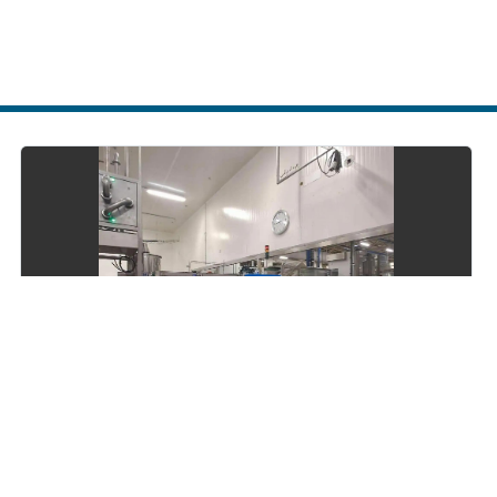
richiesta)
Diametro 
Altezza tu
MARCHESINI TONAZZI - Intubettatrice