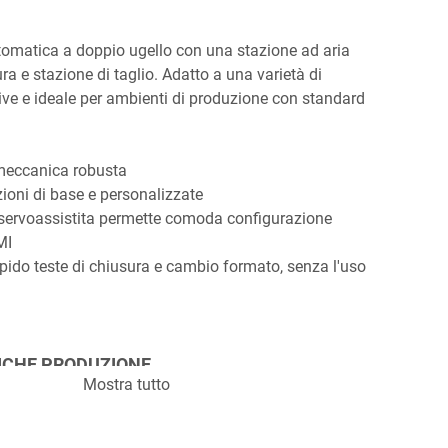
tomatica a doppio ugello con una stazione ad aria 
ra e stazione di taglio. Adatto a una varietà di 
ve e ideale per ambienti di produzione con standard 
 meccanica robusta 
ioni di base e personalizzate
 servoassistita permette comoda configurazione 
MI
ido teste di chiusura e cambio formato, senza l'uso 
ICHE PRODUZIONE
Mostra tutto
e:
 fino a 180 tubi/min
 riempimento:
 2 - 250 ml (espandibili a 350 ml su 