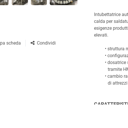
Intubettatrice au
calda per saldatu
esigenze produtti
elevati.
pa scheda
Condividi
struttura
configuraz
dosatrice
tramite H
cambio rap
di attrezzi
CARATTERIST
Produzion
Volumi di