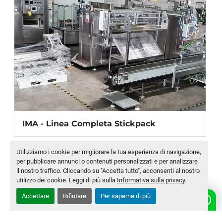
IMA - Linea Completa Stickpack
Produttore
IMA
Utilizziamo i cookie per migliorare la tua esperienza di navigazione,
per pubblicare annunci o contenuti personalizzati e per analizzare
Modello
G20C + R80/V + DELTA 120
il nostro traffico. Cliccando su "Accetta tutto", acconsenti al nostro
utilizzo dei cookie. Leggi di più sulla
Informativa sulla privacy
.
Numero di magazzino
MLTC-0014-WH
Accettare
Rifiutare
Per saperne di più
CONTATTACI