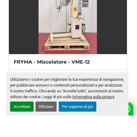
Potenza indicativa:
 3 kw
DIMENSIONI
Lunghezza:
 1870 mm (ca)
Altezza:
 1150 mm (ca)
Profondità:
 625 mm (ca)
FRYMA - Miscelatore - VME-12
Produttore
FRYMA
Utilizziamo i cookie per migliorare la tua esperienza di navigazione,
per pubblicare annunci o contenuti personalizzati e per analizzare
Modello
VME-12
il nostro traffico. Cliccando su "Accetta tutto", acconsenti al nostro
utilizzo dei cookie. Leggi di più sulla
Informativa sulla privacy
.
Numero di magazzino
MLTC-0011-WH
Accettare
Rifiutare
Per saperne di più
CONTATTACI
‹
›