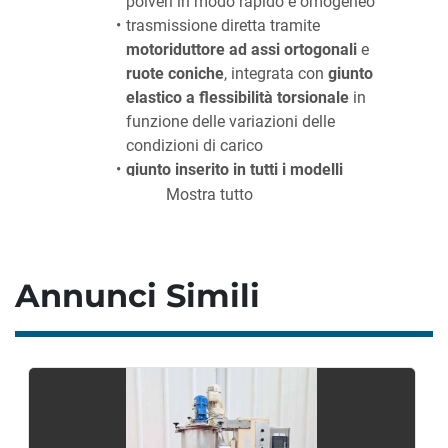
polveri in modo rapido e omogeneo
trasmissione diretta tramite 
motoriduttore ad assi ortogonali 
e 
ruote coniche
, integrata con 
giunto 
elastico a flessibilità torsionale
 in 
funzione delle variazioni delle 
condizioni di carico
giunto inserito in tutti i modelli 
permette di attutire le vibrazioni e 
Mostra tutto
ridurre il carico d’urto
utilizzabile anche come 
omogeneizzatore di polveri delle 
Annunci Simili
stesse categorie
CARATTERISTICHE PRODUZIONE
Volume geometrico: 
425 lt (ca)
Volume utile: 
340 lt (ca)
Carico max:
 340 kg (ca)