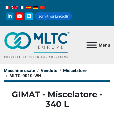
Iscriviti su LinkedIn
linkedin
youtube
vimeo
Menu
Macchine usate
Venduto
Miscelatore
MLTC-0010-WH
GIMAT - Miscelatore -
340 L