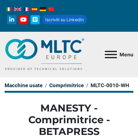
Iscriviti su LinkedIn
linkedin
youtube
vimeo
Menu
Macchine usate
Comprimitrice
MLTC-0010-WH
MANESTY -
Comprimitrice -
BETAPRESS