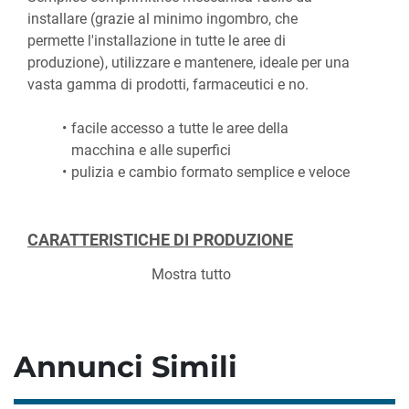
installare (grazie al minimo ingombro, che 
permette l'installazione in tutte le aree di 
produzione), utilizzare e mantenere, ideale per una 
vasta gamma di prodotti, farmaceutici e no.
facile accesso a tutte le aree della 
macchina e alle superfici 
pulizia e cambio formato semplice e veloce
CARATTERISTICHE DI PRODUZIONE
Mostra tutto
Produzione:
 7,5 compresse al minuto 
(x'100)
Numero stazioni:
 16
Pressione:
 8 ton (max)
Annunci Simili