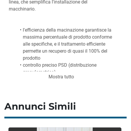
linea, che semplifica l'installazione del 
macchinario.
l'efficienza della macinazione garantisce la 
massima percentuale di prodotto conforme 
alle specifiche, e il trattamento efficiente 
permette un recupero di quasi il 100% del 
prodotto
controllo preciso PSD (distribuzione 
granulometrica)
Mostra tutto
riduzione generazione di calore per alte 
capacità di rendimento
Annunci Simili
DETTAGLI LAVORAZIONE
Produzione:
 fino a 350 kg/h (a seconda del 
tipo di cono)