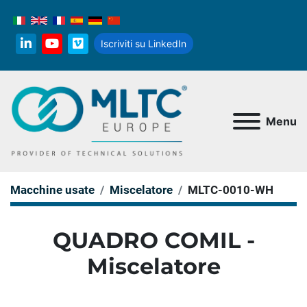
Iscriviti su LinkedIn
linkedin
youtube
vimeo
Menu
Macchine usate
Miscelatore
MLTC-0010-WH
QUADRO COMIL -
Miscelatore