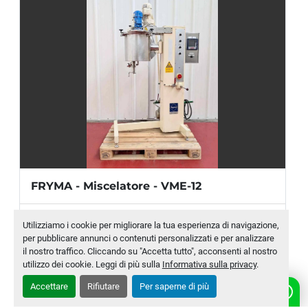
Wet 375Q (9.5MM):
 450 kg/hr
Dry 094R (2.4MM):
 400 kg/hr
Dry 040G (1.0MM):
 100 kg/hr
DETTAGLI MACCHINARIO
Potenza motore:
 1,5 kW
FRYMA - Miscelatore - VME-12
Produttore
FRYMA
Utilizziamo i cookie per migliorare la tua esperienza di navigazione,
per pubblicare annunci o contenuti personalizzati e per analizzare
Modello
VME-12
il nostro traffico. Cliccando su "Accetta tutto", acconsenti al nostro
utilizzo dei cookie. Leggi di più sulla
Informativa sulla privacy
.
Numero di magazzino
MLTC-0011-WH
Accettare
Rifiutare
Per saperne di più
CONTATTACI