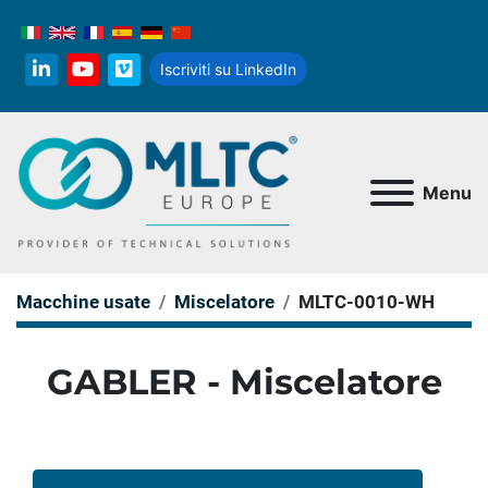
Iscriviti su LinkedIn
linkedin
youtube
vimeo
Menu
Macchine usate
Miscelatore
MLTC-0010-WH
GABLER - Miscelatore