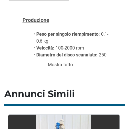
Produzione
Peso per singolo riempimento:
 0,1-
0,6 kg
Velocità: 
100-2000 rpm
Diametro del disco scanalato:
 250 
mm
Mostra tutto
Livello di pressione sonora 
continua:
 minimo + funzionamento 
70 dB(A)
Annunci Simili
Materiali a contatto con il prodotto:
serbatoio/uscita/disco ondulato 
ASI316