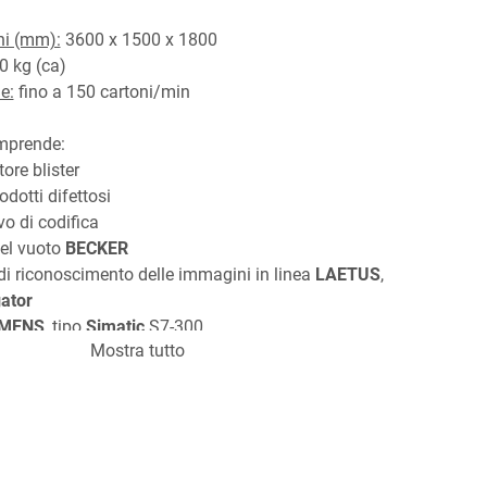
i (mm):
 3600 x 1500 x 1800
0 kg (ca)
e:
 fino a 150 cartoni/min
prende: 
tore blister
odotti difettosi
vo di codifica 
el vuoto 
BECKER
di riconoscimento delle immagini in linea 
LAETUS
, 
ator
EMENS
, tipo 
Simatic
 S7-300
Mostra tutto