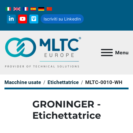
Iscriviti su LinkedIn
linkedin
youtube
vimeo
Menu
Macchine usate
Etichettatrice
MLTC-0010-WH
GRONINGER -
Etichettatrice