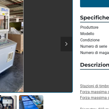
Specifich
Produttore
Modello
Condizione
Numero di serie
Numero di maga
Descrizio
Stazioni di timbr
Forza massima d
Forza massima d