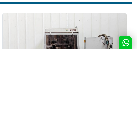
FETTE - Comprimitrice - P1000
Produttore
FETTE
Modello
P1000