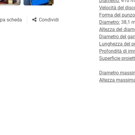
Diametro:
 410 
Velocità del disc
Forma del punzo
pa scheda
Condividi
Diametro:
 38,1 
Altezza del diam
Diametro del ga
Lunghezza del pu
Profondità di im
Superficie proiett
Diametro massim
Altezza massima
Produzione mass
Profondità mass
Altezza della m
Peso totale:
 2.50