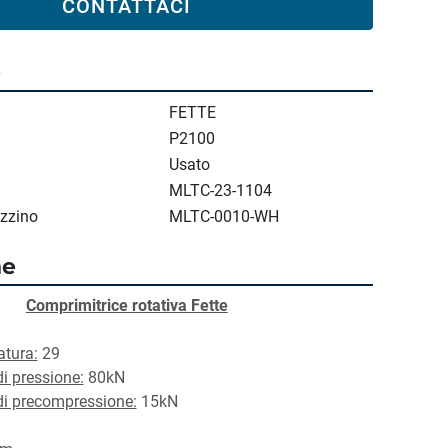
CONTATTACI
e
FETTE
P2100
Usato
MLTC-23-1104
zzino
MLTC-0010-WH
ne
Comprimitrice rotativa Fette
atura:
 29
i pressione:
 80kN
i precompressione:
 15kN