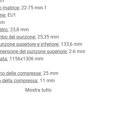
mm
o matrice:
 22-75 min-1
ne:
 EU1
mm
etro:
 23,8 mm
mbo del punzone:
 25,35 mm
nzone superiore e inferiore:
 133,6 mm
mersione del punzone superiore:
 2-6 mm
ata:
 1156x1306 mm
o delle compresse:
 25 mm
 della compressa:
 11 mm
ima di compresse:
 130.500 pezzi/h
Mostra tutto
ima di riempimento:
 22 mm
acchina con/senza tramoggia:
 2055/1920 mm
0 kg