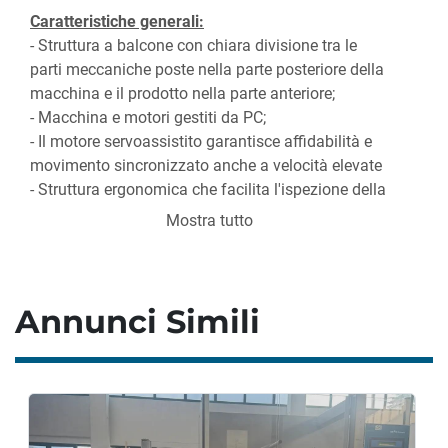
Caratteristiche generali:
- Struttura a balcone con chiara divisione tra le 
parti meccaniche poste nella parte posteriore della 
macchina e il prodotto nella parte anteriore;
- Macchina e motori gestiti da PC;
- Il motore servoassistito garantisce affidabilità e 
movimento sincronizzato anche a velocità elevate 
- Struttura ergonomica che facilita l'ispezione della 
macchina e offre una grande visibilità del lavoro;
Mostra tutto
- Struttura semplice e lineare per una facile pulizia; 
Velocità, corse e posizioni dei singoli gruppi sono 
impostate da PC, rendendo facile e automatica la 
corretta impostazione della macchina.
Annunci Simili