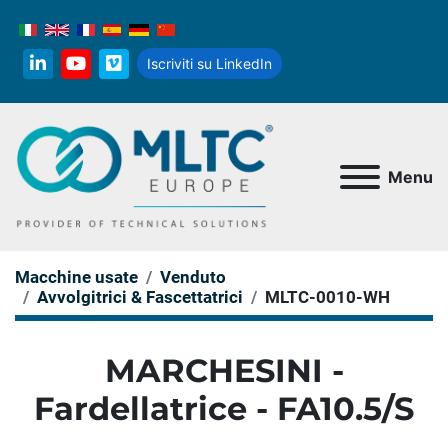
Iscriviti su LinkedIn
linkedin
youtube
vimeo
Menu
Macchine usate
Venduto
Avvolgitrici & Fascettatrici
MLTC-0010-WH
MARCHESINI -
Fardellatrice - FA10.5/S