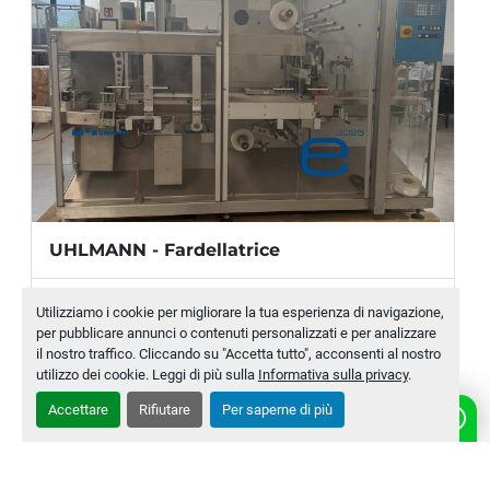
UHLMANN - Fardellatrice
Produttore
UHLMANN
Utilizziamo i cookie per migliorare la tua esperienza di navigazione,
per pubblicare annunci o contenuti personalizzati e per analizzare
Modello
E 3025
il nostro traffico. Cliccando su "Accetta tutto", acconsenti al nostro
utilizzo dei cookie. Leggi di più sulla
Informativa sulla privacy
.
Numero di magazzino
MLTC-0007-WH
Accettare
Rifiutare
Per saperne di più
CONTATTACI