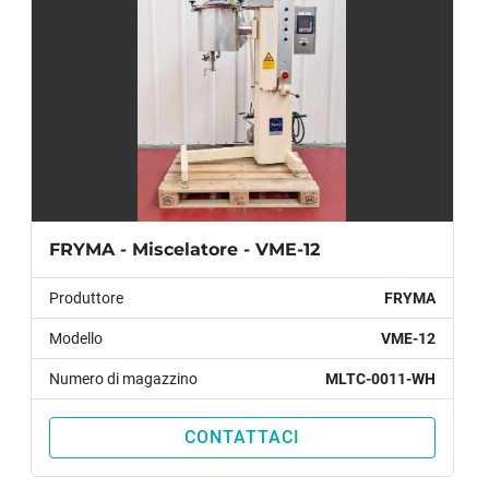
somiglianza geometrica, cinematica e dinamica. 
Ideale per la produzione di creme e gel, ha tempi di 
miscelazione ed emulsione molto brevi.
FRYMA - Miscelatore - VME-12
Produttore
FRYMA
Modello
VME-12
Numero di magazzino
MLTC-0011-WH
CONTATTACI