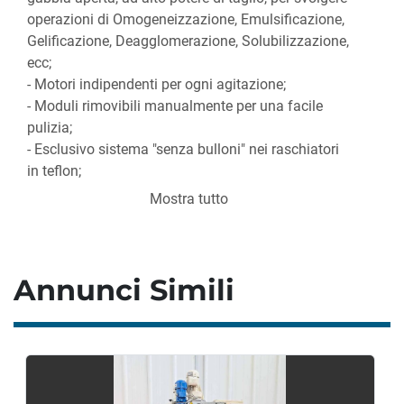
operazioni di Omogeneizzazione, Emulsificazione, 
Gelificazione, Deagglomerazione, Solubilizzazione, 
ecc;
- Motori indipendenti per ogni agitazione;
- Moduli rimovibili manualmente per una facile 
pulizia;
- Esclusivo sistema "senza bulloni" nei raschiatori 
in teflon;
- Sistema idraulico per il sollevamento e la 
Mostra tutto
rotazione del recipiente;
- Doppio rivestimento (riscaldamento-
raffreddamento / isolamento).
Annunci Simili
VERSATO è progettato per lo sviluppo di nuovi 
prodotti, oltre che per la produzione di piccoli lotti. 
La qualità del prodotto ottenuto può essere 
riprodotto con le apparecchiature VERSATO in 
scala di produzione, principalmente attraverso alla 