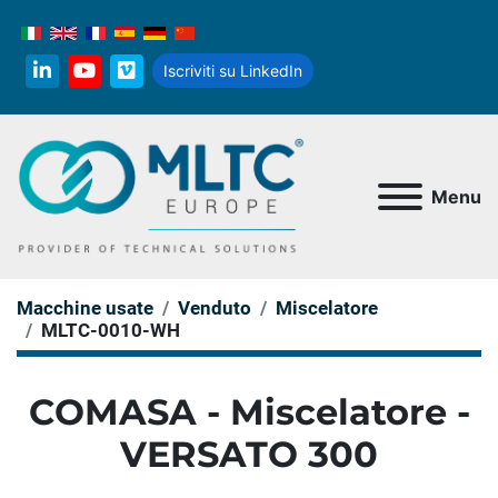
Iscriviti su LinkedIn
linkedin
youtube
vimeo
Menu
Macchine usate
Venduto
Miscelatore
MLTC-0010-WH
COMASA - Miscelatore -
VERSATO 300